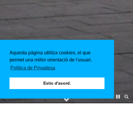
Aquesta pàgina utilitza cookies, el que
permet una millor orientació de l'usuari.
Política de Privadesa
Estic d'acord.
WB Pandion Domspitzen Köln