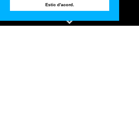
Estic d'acord.
Els nostres clients
1:1 landskab ApS
a5 Planung GmbH
AachenMitteMitte GmbH&Co.KG
ACMS Architekten GmbH
adlerolesch LANDSCHAFTSARCHITEKTEN GmbH
AIP Consulting Düsseldorf GmbH