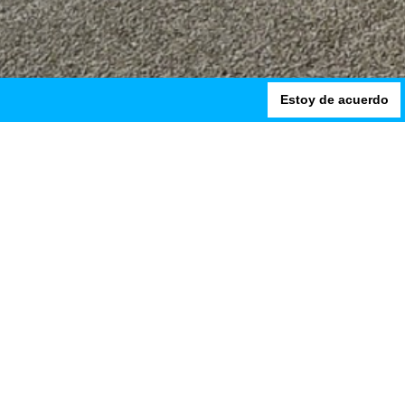
Estoy de acuerdo
 proyectos del mismo cliente
ing units Begles es el primer proyecto
e cliente.