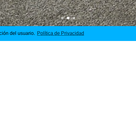
ción del usuario.
Política de Privacidad
 units Begles
e 2012
Cliente & Arquitecto
Otros
33 hous
Polyrythmic Architecture
para est
Ejecutivo
Alexander Pfeiffer
Equipo